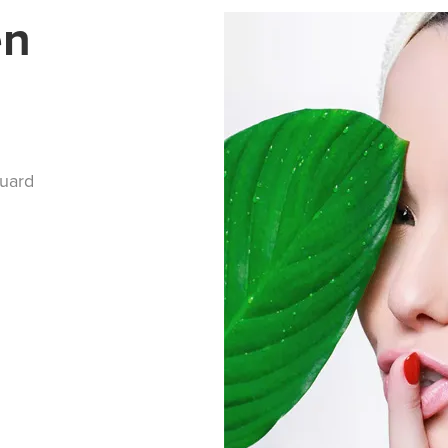
en
quard