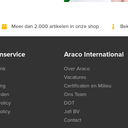
Meer dan 2.000 artikelen in onze shop
Bek
nservice
Araco International
ank
Over Araco
Vacatures
ing
Certificaten en Milieu
rden
Ons Team
olicy
DOT
olicy
Jafi BV
Contact