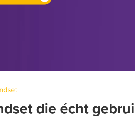
andset
ndset die écht gebrui