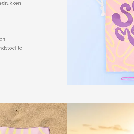
bedrukken
len
ndstoel te