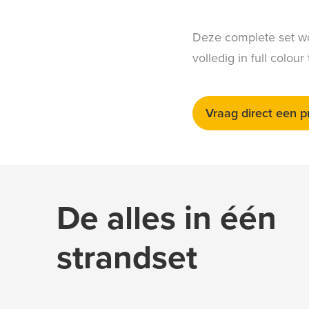
Deze complete set wor
volledig in full colo
Vraag direct een p
De alles in één
strandset