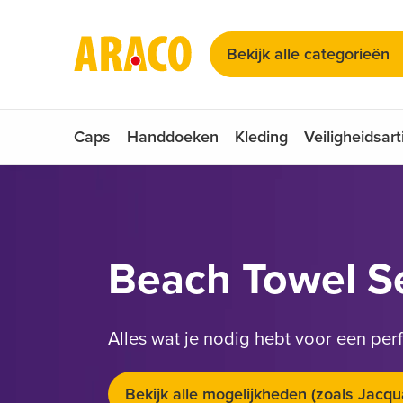
Kies uw taal
Zadelhoesjes
Bekijk alle categorieën
Zonnebrillen
Nederlands
Duits
Engels
Caps
Handdoeken
Kleding
Veiligheidsart
Beach Towel S
Alles wat je nodig hebt voor een per
Bekijk alle mogelijkheden (zoals Jacqu