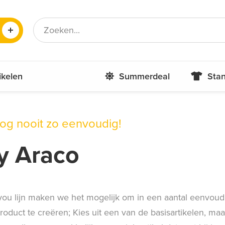
Frans
Roemeens
ikelen
Summerdeal
Stan
nog nooit zo eenvoudig!
y Araco
you lijn maken we het mogelijk om in een aantal eenvou
duct te creëren; Kies uit een van de basisartikelen, ma