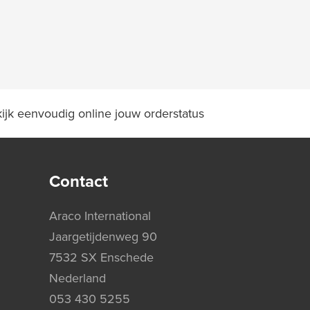
ijk eenvoudig online jouw orderstatus
Contact
Araco International
Jaargetijdenweg 90
7532 SX Enschede
Nederland
053 430 5255