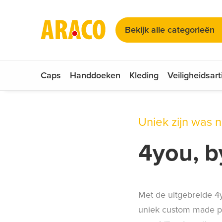
Kies uw taal
Zadelhoesjes
Bekijk alle categorieën
Zonnebrillen
Nederlands
Duits
Engels
Caps
Handdoeken
Kleding
Veiligheidsart
Uniek zijn was 
4you, b
Met de uitgebreide 4
uniek custom made pro