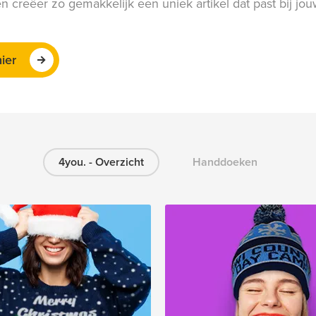
en creëer zo gemakkelijk een uniek artikel dat past bij jo
hier
4you. - Overzicht
Handdoeken