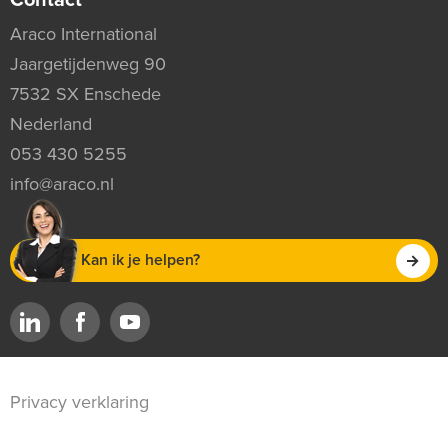
Araco International
Jaargetijdenweg 90
7532 SX Enschede
Nederland
053 430 5255
info@araco.nl
Kan ik je helpen?
Privacy verklaring