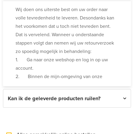
Wij doen ons uiterste best om uw order naar
volle tevredenheid te leveren. Desondanks kan
het voorkomen dat u toch niet tevreden bent.
Dat is vervelend. Wanneer u onderstaande
stappen volgt dan nemen wij uw retourverzoek
zo spoedig mogelijk in behandeling:
1. Ga naar onze webshop en log in op uw
account.
2. Binnen de mijn-omgeving van onze
webshop treft u aan de linkerzijde in het menu
het kopje retouren.
Kan ik de geleverde producten ruilen?
3. Vul de gevraagde informatie in en verstuur
uw verzoek.