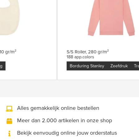
 210 gr/m²
S/S Roller, 280 gr/m²
188 app.colors
ing
Borduring Stanley
Zeefdruk
Alles gemakkelijk online bestellen
Meer dan 2.000 artikelen in onze shop
Bekijk eenvoudig online jouw orderstatus