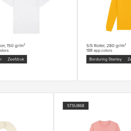
, 150 gr/m²
S/S Roller, 280 gr/m²
ors
188 app.colors
Zeefdruk
Borduring Stanley
Zee
STSU868