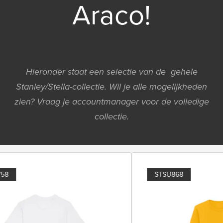
Araco!
Hieronder staat een selectie van de gehele
Stanley/Stella-collectie. Wil je alle mogelijkheden
zien? Vraag je accountmanager voor de volledige
collectie.
8
STSU868