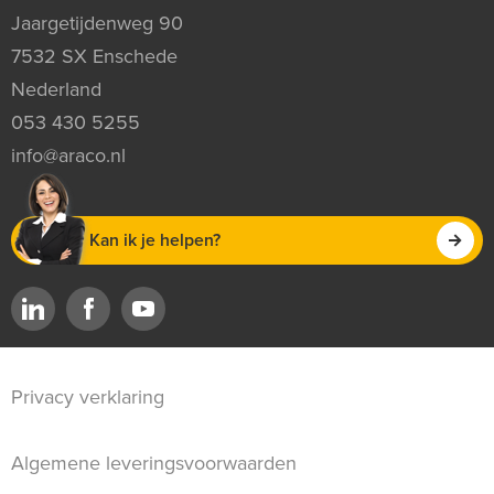
Jaargetijdenweg 90
7532 SX Enschede
Nederland
053 430 5255
info@araco.nl
Kan ik je helpen?
Privacy verklaring
Algemene leveringsvoorwaarden