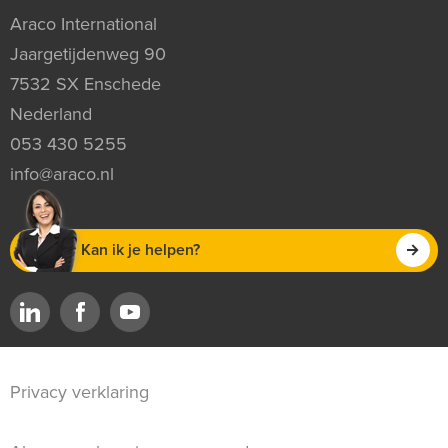
Araco International
Jaargetijdenweg 90
7532 SX Enschede
Nederland
053 430 5255
info@araco.nl
Kan ik je helpen?
Privacy verklaring