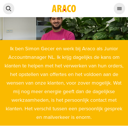
Ik ben Simon Gecer en werk bij Araco als Junior
Accountmanager NL. Ik krijg dagelijks de kans om
klanten te helpen met het verwerken van hun orders,
het opstellen van offertes en het voldoen aan de
wensen van onze klanten, voor zover mogelijk. Wat
mij nog meer energie geeft dan de dagelijkse
werkzaamheden, is het persoonlijk contact met
klanten. Het verschil tussen een persoonlijk gesprek
en mailverkeer is enorm.