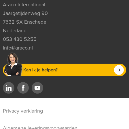
Araco International
Jaargetijdenweg 90
7532 SX Enschede
Nederland
053 430 5255
info@araco.nl
Kan ik je helpen?
Privacy verklaring
Algemene leveringsvoorwaarden