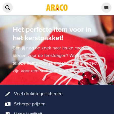
Het perfecte item voor in
het kerstpakket!
Ben jij nog op zoek naar leuke cadeau-
ideeën voor de feestdagen? We hebben
talloze items voor je uitgezocht die perfect
zijn voor een super tof kerstpakket.
Veel drukmogelijkheden
Scherpe prijzen
Hoge kwaliteit