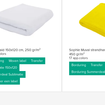
aid 150x120 cm, 250 gr/m²
Sophie Muval strandha
lors
450 gr/m²
17 app.colors
ng
Woven label
Transfer
Borduring
Transfer
tie 150x120
Borduring Summerdeal
eal Sublimatie
r een label