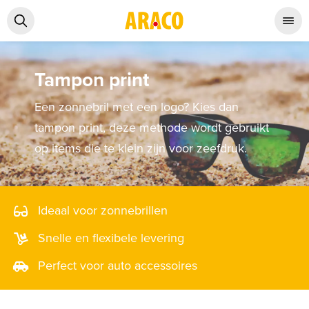
Tampon print
Een zonnebril met een logo? Kies dan
tampon print, deze methode wordt gebruikt
op items die te klein zijn voor zeefdruk.
Ideaal voor zonnebrillen
Snelle en flexibele levering
Perfect voor auto accessoires