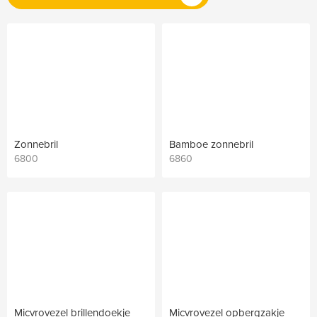
Zonnebril
Bamboe zonnebril
6800
6860
Micvrovezel brillendoekje
Micvrovezel opbergzakje