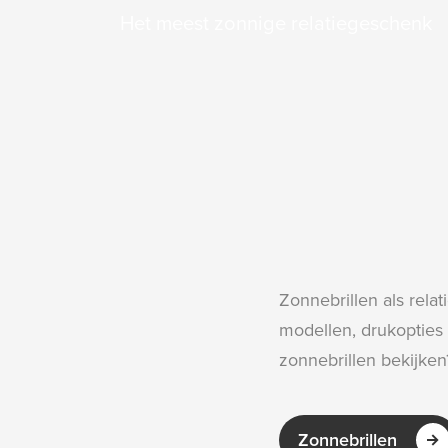
Het meest zonnige relatiegeschenk
Zonnebrillen als rela
modellen, drukopties 
zonnebrillen bekijke
Zonnebrillen