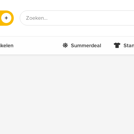
Frans
Roemeens
ikelen
Summerdeal
Stan