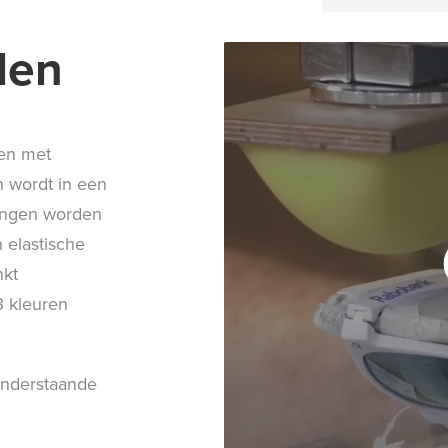
den
ken met
n wordt in een
epingen worden
 elastische
nkt
3 kleuren
onderstaande