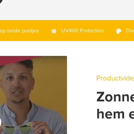
p beide pootjes
UV400 Protection
Div
Productvid
Zonne
hem e