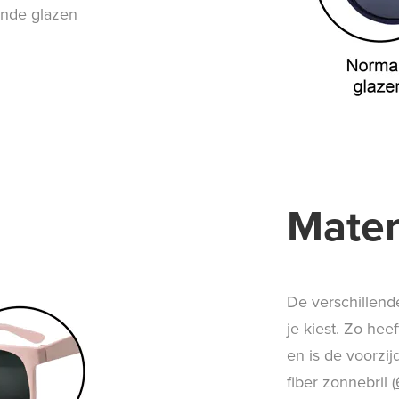
ende glazen
Mater
De verschillende
je kiest. Zo hee
en is de voorzi
fiber zonnebril (