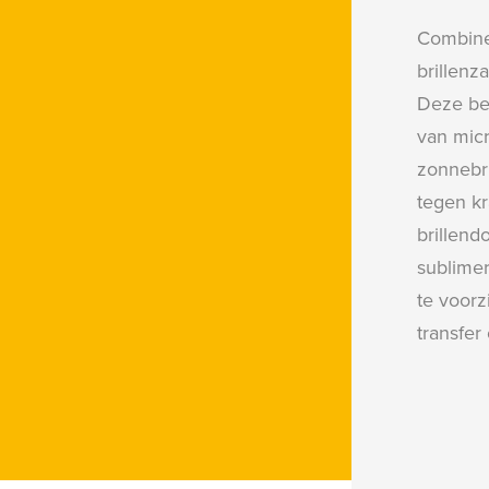
Combine
brillenz
Deze be
van micr
zonnebr
tegen kr
brillendo
sublimer
te voorz
transfer