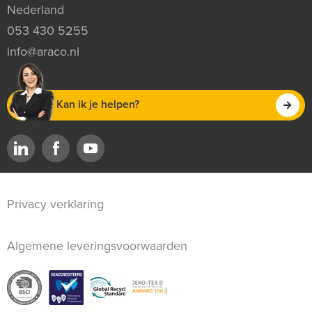
Nederland
053 430 5255
info@araco.nl
Kan ik je helpen?
Privacy verklaring
Algemene leveringsvoorwaarden