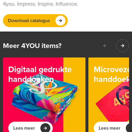
4you. Impress. Inspire. Influence.
Download catalogus
Meer 4YOU items?
Digitaal gedrukte
Microveze
handdoeken
handdoek
Lees meer
Lees meer