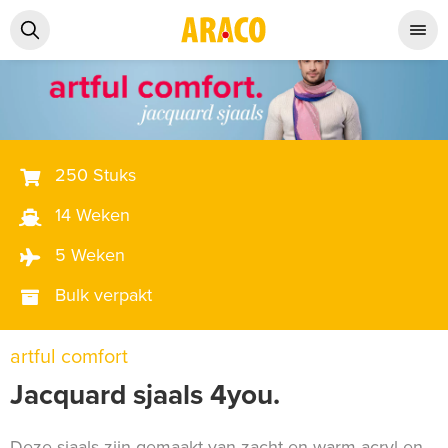
250 Stuks
14 Weken
5 Weken
Bulk verpakt
artful comfort
Jacquard sjaals 4you.
Deze sjaals zijn gemaakt van zacht en warm acryl en