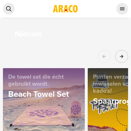
Nieuws
De towel set die écht
Punten verza
gebruikt wordt.
inwisselen voo
kado's!
Beach Towel Set
Spaarpro